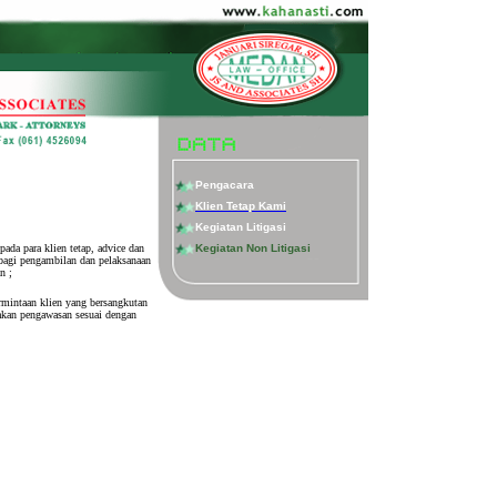
Pengacara
Klien Tetap Kami
Kegiatan Litigasi
da para klien tetap, advice dan
Kegiatan Non Litigasi
bagi pengambilan dan pelaksanaan
n ;
mintaan klien yang bersangkutan
akan pengawasan sesuai dengan