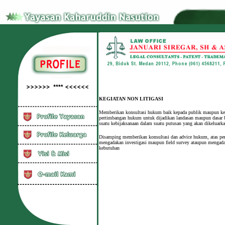
KEGIATAN NON LITIGASI
Memberikan konsultasi hukum baik kepada publik maupun kepa
pertimbangan hukum untuk dijadikan landasan maupun dasar 
suatu kebijaksanaan dalam suatu putusan yang akan dikeluarka
Disamping memberikan konsultasi dan advice hukum, atas per
mengadakan investigasi maupun field survey ataupun mengad
kebutuhan