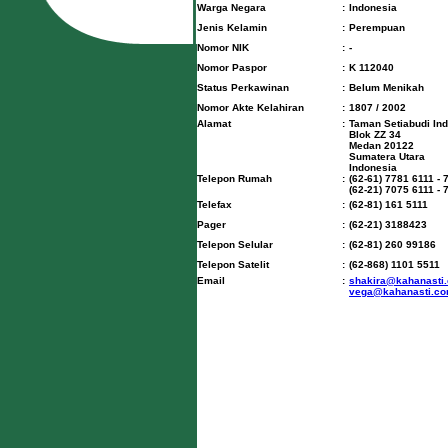
Warga Negara
:
Indonesia
Jenis Kelamin
:
Perempuan
Nomor NIK
:
-
Nomor Paspor
:
K 112040
Status Perkawinan
:
Belum Menikah
Nomor Akte Kelahiran
:
1807 / 2002
Alamat
:
Taman Setiabudi In
Blok ZZ 34
Medan 20122
Sumatera Utara
Indonesia
Telepon Rumah
:
(62-61) 7781 6111 - 
(62-21) 7075 6111 - 
Telefax
:
(62-81) 161 5111
Pager
:
(62-21) 3188423
Telepon Selular
:
(62-81) 260 99186
Telepon Satelit
:
(62-868) 1101 5511
Email
:
shakira@kahanasti
vega@kahanasti.c