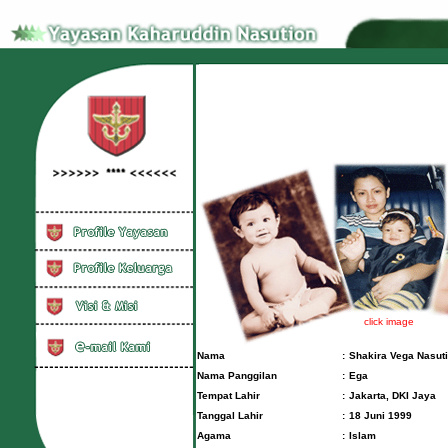
click image
Nama
:
Shakira Vega Nasut
Nama Panggilan
:
Ega
Tempat Lahir
:
Jakarta, DKI Jaya
Tanggal Lahir
:
18 Juni 1999
Agama
:
Islam